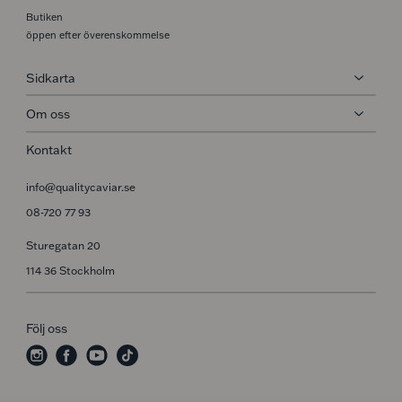
Butiken
öppen efter överenskommelse
Sidkarta
Om oss
Kontakt
info@qualitycaviar.se
08-720 77 93
Sturegatan 20
114 36 Stockholm
Följ oss
i
f
y
t
n
a
o
i
s
c
u
k