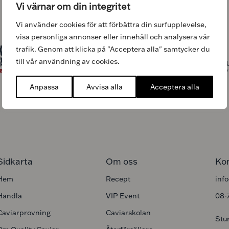
URVAL AV PARTNERS
Vi värnar om din integritet
Vi använder cookies för att förbättra din surfupplevelse,
visa personliga annonser eller innehåll och analysera vår
trafik. Genom att klicka på "Acceptera alla" samtycker du
till vår användning av cookies.
Anpassa
Avvisa alla
Acceptera alla
Sidkarta
Om oss
Ko
Hem
Recept
inf
Handla
VIP Event
08-
Caviarprovning
Caviarskolan
Stu