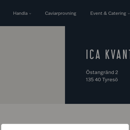
Handla
Caviarprovning
Event & Catering
ICA KVA
Östangränd 2
135 40 Tyresö