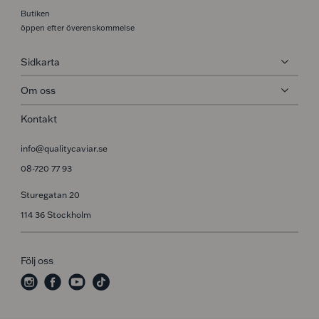
Butiken
öppen efter överenskommelse
Sidkarta
Om oss
Kontakt
info@qualitycaviar.se
08-720 77 93
Sturegatan 20
114 36 Stockholm
Följ oss
i
f
y
t
n
a
o
i
s
c
u
k