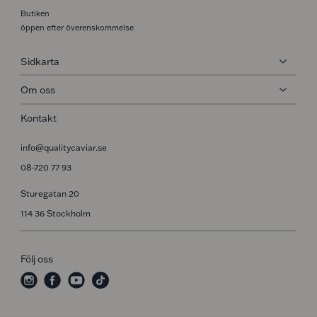
Butiken
öppen efter överenskommelse
Sidkarta
Om oss
Kontakt
info@qualitycaviar.se
08-720 77 93
Sturegatan 20
114 36 Stockholm
Följ oss
i
f
y
t
n
a
o
i
s
c
u
k