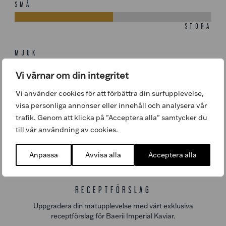
SMÅ
STORA
MJUK
Vi värnar om din integritet
FAST
Vi använder cookies för att förbättra din surfupplevelse,
MILD
visa personliga annonser eller innehåll och analysera vår
trafik. Genom att klicka på "Acceptera alla" samtycker du
ROBUST
till vår användning av cookies.
Anpassa
Avvisa alla
Acceptera alla
RECEPTFÖRSLAG
Uppgradera din matupplevelse med vårt exklusiva
receptförslag för Baerii Imperial Kaviar.