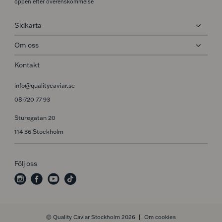
öppen efter överenskommelse
Sidkarta
Om oss
Kontakt
info@qualitycaviar.se
08-720 77 93
Sturegatan 20
114 36 Stockholm
Följ oss
i
f
y
t
n
a
o
i
s
c
u
k
t
e
t
t
© Quality Caviar Stockholm 2026
Om cookies
a
b
u
o