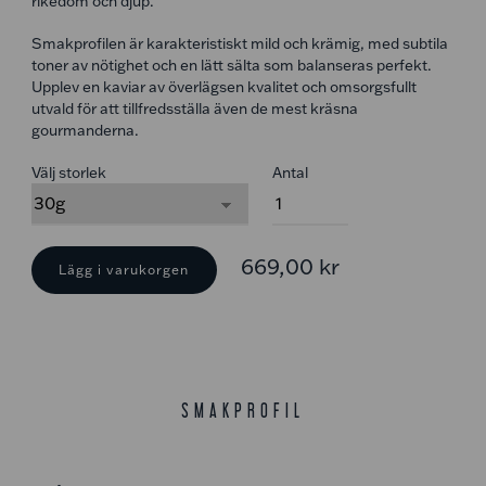
rikedom och djup.
Smakprofilen är karakteristiskt mild och krämig, med subtila
toner av nötighet och en lätt sälta som balanseras perfekt.
Upplev en kaviar av överlägsen kvalitet och omsorgsfullt
utvald för att tillfredsställa även de mest kräsna
gourmanderna.
Välj storlek
Antal
BAERII
IMEPERIAL
**
mängd
669,00
kr
Lägg i varukorgen
SMAKPROFIL